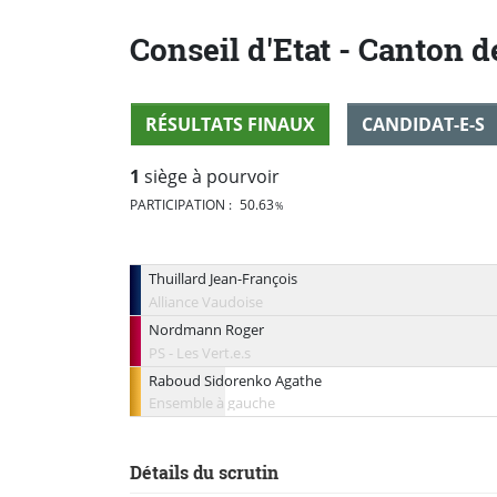
lien
Conseil d'Etat - Canton 
pour
accéder
RÉSULTATS FINAUX
CANDIDAT-E-S
à
1
siège à pourvoir
la
PARTICIPATION :
50.63
%
version
Thuillard Jean-François
Alliance Vaudoise
simplifiée
Nordmann Roger
PS - Les Vert.e.s
du
Raboud Sidorenko Agathe
Ensemble à gauche
site
.
Détails du scrutin