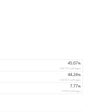
45.07
%
104'176 suffrages
44.24
%
102'257 suffrages
7.77
%
17'970 suffrages