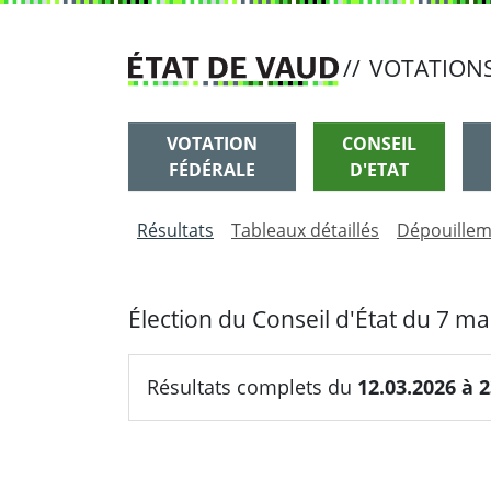
Si
vous
//
VOTATIONS
utilisez
Vous êtes ici: Votation fédérale
Vous êtes ici: Conseil d'Etat
Vous êtes ici: Conseils communaux à la pro
Vous êtes ici: Conseils communaux à la majo
Vous êtes ici: Municipalités
VOTATION
CONSEIL
un
FÉDÉRALE
D'ETAT
lecteur
Résultats
Tableaux détaillés
Dépouille
d'écran,
Élection du Conseil d'État du 7 m
veuillez
suivre
Résultats complets du
12.03.2026 à 2
ce