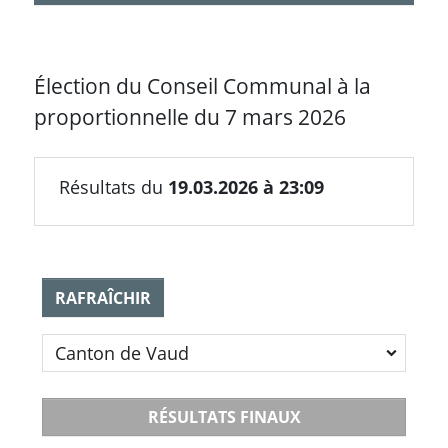
lien
pour
Élection du Conseil Communal à la
accéder
proportionnelle du 7 mars 2026
à
la
Résultats du
19.03.2026 à 23:09
version
simplifiée
RAFRAÎCHIR
du
site
.
RÉSULTATS FINAUX